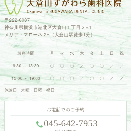
〒222-0037
神奈川県横浜市港北区大倉山１丁目２−１
メリア・マローネ 2F（大倉山駅徒歩1分）
診療時間
月
火
水
木
金
土
日
祝
9:30 ～ 13:30
〇
〇
〇
／
〇
〇
／
／
15:00 ～ 19:00
〇
〇
〇
／
〇
〇
／
／
休診日：木曜・日曜・祝日
お電話でのご予約
045-642-7953