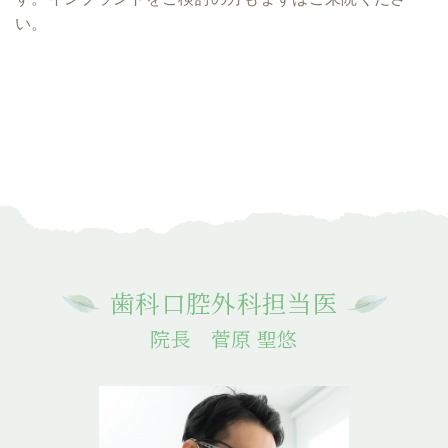
い。
歯科口腔外科担当医
院長 菅原 聖悠