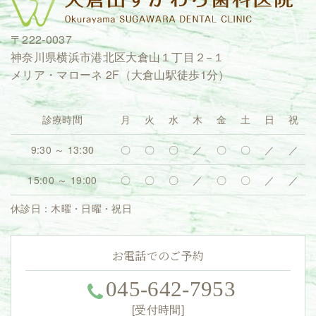
〒222-0037
神奈川県横浜市港北区大倉山１丁目２−１
メリア・マローネ 2F（大倉山駅徒歩1分）
診療時間
月
火
水
木
金
土
日
祝
9:30 ～ 13:30
〇
〇
〇
／
〇
〇
／
／
15:00 ～ 19:00
〇
〇
〇
／
〇
〇
／
／
休診日：木曜・日曜・祝日
お電話でのご予約
045-642-7953
[受付時間]